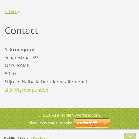
« Terug
Contact
't Groenpunt
Scharestraat 39
OOSTKAMP
8020
Stijn en Nathalie Deruddere - Rombaut
stijn@tg
roenpunt
.be
© 2016 Alle rechten voorbehouden.
Maak een gratis website