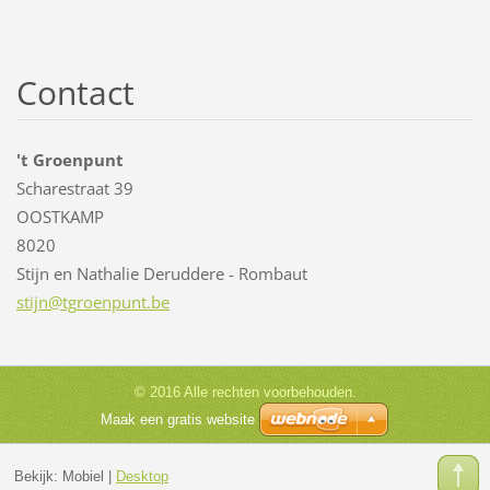
Contact
't Groenpunt
Scharestraat 39
OOSTKAMP
8020
Stijn en Nathalie Deruddere - Rombaut
stijn@tg
roenpunt
.be
© 2016 Alle rechten voorbehouden.
Maak een gratis website
Bekijk:
Mobiel
|
Desktop