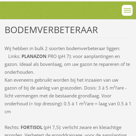
BODEMVERBETERAAR
Wij hebben in bulk 2 soorten bodemverbeteraar liggen:
Links:
PLANAZON
PRO (pH 7): voor aanplantingen en
gazon. Ideaal als bovenlaag, om uw gazon te repareren of te
onderhouden.
Kan eveneens gebruikt worden bij het inzaaien van uw
gazon of bij de aanleg van graszoden. Dosis: 3 à 5 m³/are -
licht vermengen met de bestaande grondlaag. Voor
onderhoud (= top dressing): 0.5 à 1 m³/are = laag van 0.5 à 1
cm
Rechts:
FORTISOL
(pH 7,5): verlicht zware en kleiachtige
gronden. Verbetert de gronddrainage. voor de aanplanting