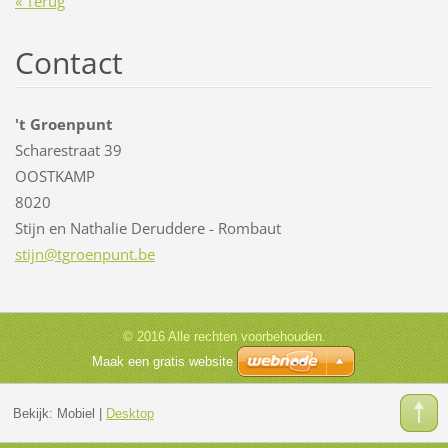
« Terug
Contact
't Groenpunt
Scharestraat 39
OOSTKAMP
8020
Stijn en Nathalie Deruddere - Rombaut
stijn@tg
roenpunt
.be
© 2016 Alle rechten voorbehouden.
Maak een gratis website
Bekijk:
Mobiel
|
Desktop