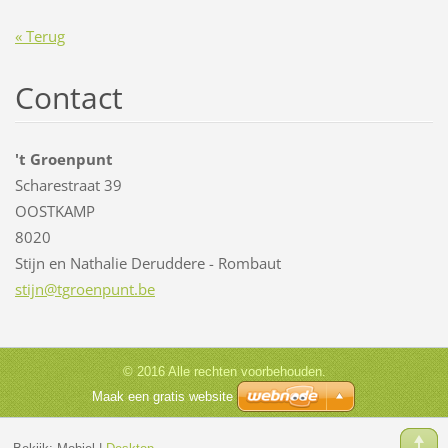
« Terug
Contact
't Groenpunt
Scharestraat 39
OOSTKAMP
8020
Stijn en Nathalie Deruddere - Rombaut
stijn@tg
roenpunt
.be
© 2016 Alle rechten voorbehouden.
Maak een gratis website