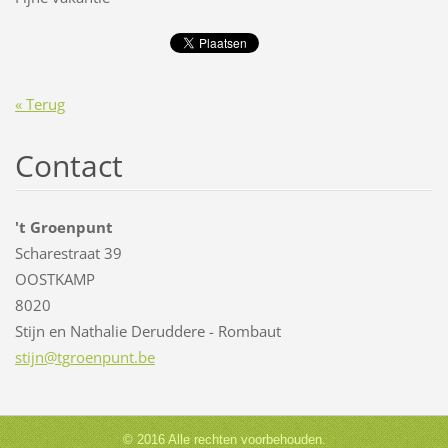
« Terug
Contact
't Groenpunt
Scharestraat 39
OOSTKAMP
8020
Stijn en Nathalie Deruddere - Rombaut
stijn@tg
roenpunt
.be
© 2016 Alle rechten voorbehouden.