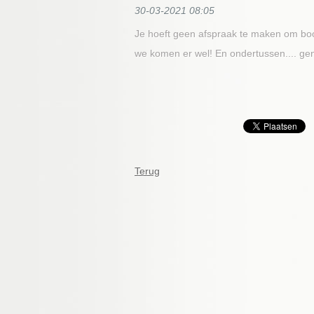
30-03-2021 08:05
Je hoeft geen afspraak te maken om boo
we komen er wel! En ondertussen.... genie
Terug