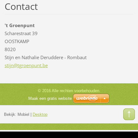
Contact
't Groenpunt
Scharestraat 39
OOSTKAMP
8020
Stijn en Nathalie Deruddere - Rombaut
stijn@tg
roenpunt
.be
© 2016 Alle rechten voorbehouden.
Maak een gratis website
Bekijk:
Mobiel
|
Desktop